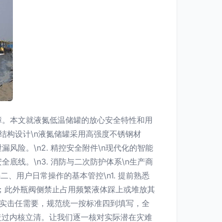
障。本文就液氮低温储罐的放心安全特性和用
度结构设计\n液氮储罐采用高强度不锈钢材
险。\n2. 精控安全附件\n现代化的智能
线。\n3. 消防与二次防护体系\n生产商
、用户日常操作的基本管控\n1. 提前熟悉
隐患；此外瓶阀侧禁止占用频繁液体踩上或堆放其
嘴去实击任需要，规范统一按标准四到填写，全
盖过内核立清。让我们逐一核对实际潜在灾难