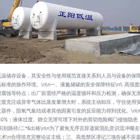
低温储存设备，其安全性与使用规范直接关系到人员与设备的保
准的操作环境。\n\n一、液氮储罐的安全保障特征\n1. 高强
腐蚀等特点；出厂前需经严格的温度循环和压力检测，确保无泄漏风
渡充注或异常气体比蒸发量增大时，系统主动卸压，守住使用安全底
件，阻氧气集结或者其他因素引发的反应能力得到优化。\n\n二
限容积的80%；液体过度、静立无泄可埋下对外的剪切危险阀门侵蚀
别路径/二*&出格\n\n为了避免无序言辞遗留混乱意识流冲
术\n合理填充完整论证主线；三、高危禁区谨记三项告诫不应