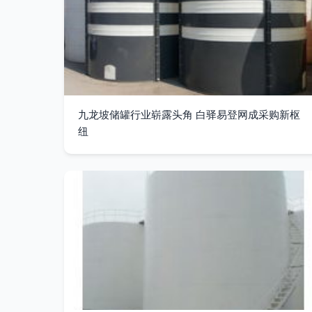
九龙坡储罐行业崭露头角 白驿易登网成采购新枢
纽