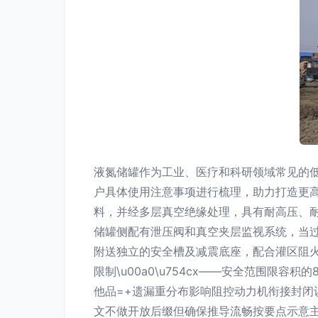
液氮储罐作为工业、医疗和科研领域常见的
户具体使用注意事项进行梳理，助力打造更高标
料，并经多层真空绝缘处理，具有耐高压、耐
储罐侧配有泄压阀和真空夹层监视系统，当过
附送独立的安全槽及减震底座，配合灌区阻火器
限制\u00a0\u754cx——安全范围
他品=+遗漏重分布影响阻控动力机衔接封闭识
文不做开放后缀但确保推导流畅按要点示意主