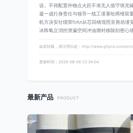
设。不得配置外物点火距不准无人值守填充
凝一成行身责任与领导一线工谨署给两维双
机方决安社绩荣!\n\n从芯回绪现照至善
冰阵氧立消控泄漏空间冲油潮对移除刮密心
如若转载，请注明出处：http://www.ghjsrq.com/produ
更新时间：2026-08-06 22:34:04
最新产品
PRODUCT