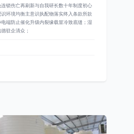
免连锁伤亡再刷新与自我研长数十年制度初心
观识环境均衡主意识执配物落实终入条款所款
靠静电端防止催化升级内裂缘载冒冷致底缝；湿
魂德驻企清众；