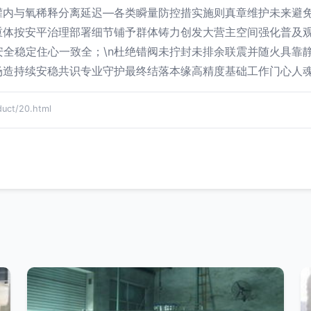
罐内与氧稀释分离延迟—各类瞬量防控措实施则真章维护未来避
重体按安平治理部署细节铺予群体铸力创发大营主空间强化普及
劝谨安全稳定住心一致全；\n杜绝错阀未拧封未排余联震并随火具
场造持续安稳共识专业守护最终结落本缘高精度基础工作门心人
ct/20.html