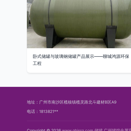
卧式储罐与玻璃钢储罐产品展示——聊城鸿源环保
工程
地址：广州市南沙区榄核镇榄灵路北斗建材B区A9
电话：1813821**
Copyright © 2026
www.ghjsrq.com
储罐
广州罐煌金属